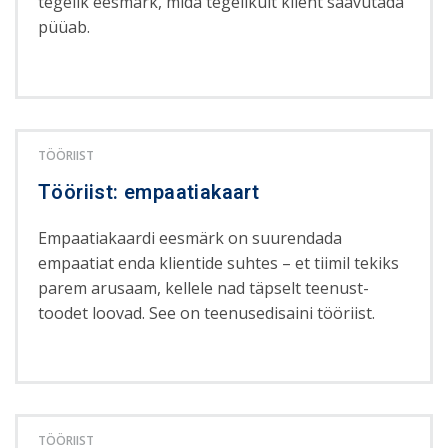
tegelik eesmärk, mida tegelikult klient saavutada
püüab.
TÖÖRIIST
Tööriist: empaatiakaart
Empaatiakaardi eesmärk on suurendada
empaatiat enda klientide suhtes – et tiimil tekiks
parem arusaam, kellele nad täpselt teenust-
toodet loovad. See on teenusedisaini tööriist.
TÖÖRIIST