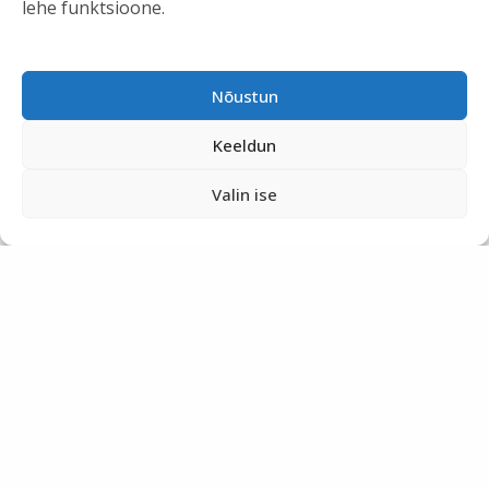
lehe funktsioone.
Nõustun
Keeldun
Valin ise
1
2
Next Page