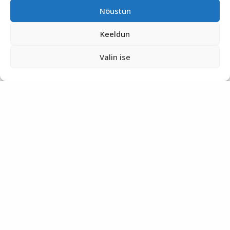
Nõustun
Keeldun
Valin ise
VÕTA ÜHENDUST
info@kliendiuuringud.ee