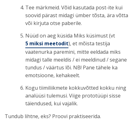
Tee märkmeid. Võid kasutada post-ite kui
soovid pärast midagi ümber tõsta, ära võtta
või kirjuta otse paberile.
Nüüd on aeg küsida Miks küsimust (vt
5 miksi meetodit
), et mõista testija
vaatenurka paremini, mitte eeldada miks
midagi talle meeldis / ei meeldinud / segane
tundus / väärtus lõi. NB! Pane tähele ka
emotsioone, kehakeelt.
Kogu tiimiliikmete kokkuvõtted kokku ning
analüüsi tulemusi. Viige prototüüpi sisse
täiendused, kui vajalik.
Tundub lihtne, eks? Proovi praktiseerida.