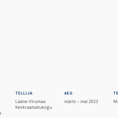
TELLIJA:
AEG:
T
Lääne-Virumaa
märts – mai 2023
Ma
Keskraamatukogu
a