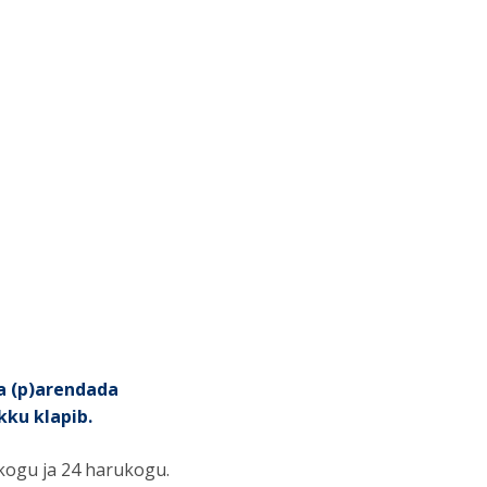
a (p)arendada
kku klapib.
ogu ja 24 harukogu.