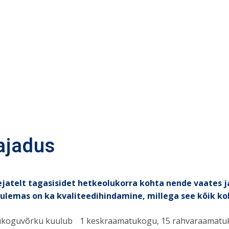
ajadus
jatelt tagasisidet hetkeolukorra kohta nende vaates j
Tulemas on ka kvaliteedihindamine, millega see kõik ko
koguvõrku kuulub 1 keskraamatukogu, 15 rahvaraamatuk