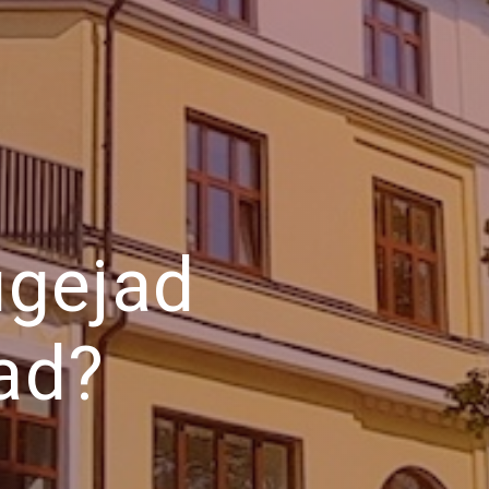
ugejad
ad?