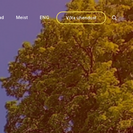
ad
Meist
ENG
Võta ühendust
Close