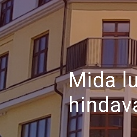
Mida l
hindav