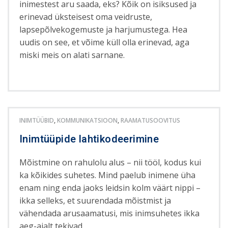
inimestest aru saada, eks? Kõik on isiksused ja
erinevad üksteisest oma veidruste,
lapsepõlvekogemuste ja harjumustega. Hea
uudis on see, et võime küll olla erinevad, aga
miski meis on alati sarnane.
INIMTÜÜBID
,
KOMMUNIKATSIOON
,
RAAMATUSOOVITUS
Inimtüüpide lahtikodeerimine
Mõistmine on rahulolu alus – nii tööl, kodus kui
ka kõikides suhetes. Mind paelub inimene üha
enam ning enda jaoks leidsin kolm väärt nippi –
ikka selleks, et suurendada mõistmist ja
vähendada arusaamatusi, mis inimsuhetes ikka
aeg-ajalt tekivad.