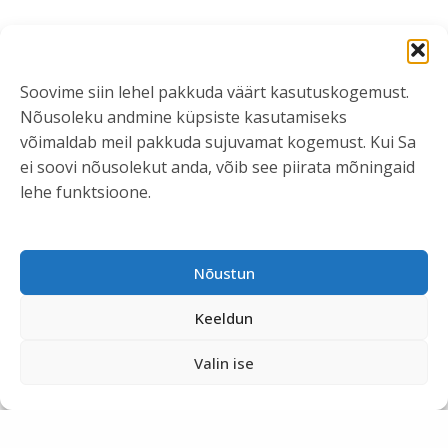
Soovime siin lehel pakkuda väärt kasutuskogemust.
Nõusoleku andmine küpsiste kasutamiseks
võimaldab meil pakkuda sujuvamat kogemust. Kui Sa
ei soovi nõusolekut anda, võib see piirata mõningaid
lehe funktsioone.
Nõustun
Keeldun
Previous Page
1
…
9
10
Valin ise