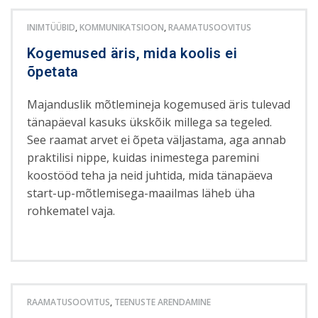
INIMTÜÜBID
,
KOMMUNIKATSIOON
,
RAAMATUSOOVITUS
Kogemused äris, mida koolis ei
õpetata
Majanduslik mõtlemineja kogemused äris tulevad
tänapäeval kasuks ükskõik millega sa tegeled.
See raamat arvet ei õpeta väljastama, aga annab
praktilisi nippe, kuidas inimestega paremini
koostööd teha ja neid juhtida, mida tänapäeva
start-up-mõtlemisega-maailmas läheb üha
rohkematel vaja.
RAAMATUSOOVITUS
,
TEENUSTE ARENDAMINE