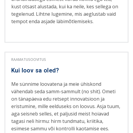
kust otsast alustada, kui ka neile, kes sellega on
tegelenud. Lihtne lugemine, mis aeglustab vaid
tempot enda asjade läbimõtlemiseks.
RAAMATUSOOVITUS
Kui loov sa oled?
Me sünnime loovatena ja meie ühiskond
vähendab seda samm-sammult (no shit). Ometi
on tänapäeva edu retsept innovatsioon ja
eristumine, mille eelduseks on loovus. Asja tuum,
aga seisneb selles, et paljusid meist hoiavad
tagasi neli hirmu: hirm tundmatu, kriitika,
esimese sammu või kontrolli kaotamise ees.