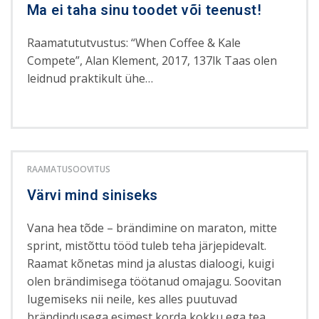
Ma ei taha sinu toodet või teenust!
Raamatututvustus: “When Coffee & Kale
Compete”, Alan Klement, 2017, 137lk Taas olen
leidnud praktikult ühe…
RAAMATUSOOVITUS
Värvi mind siniseks
Vana hea tõde – brändimine on maraton, mitte
sprint, mistõttu tööd tuleb teha järjepidevalt.
Raamat kõnetas mind ja alustas dialoogi, kuigi
olen brändimisega töötanud omajagu. Soovitan
lugemiseks nii neile, kes alles puutuvad
brändindusega esimest korda kokku ega tea,