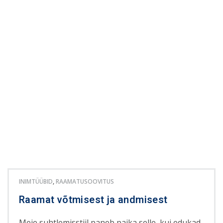
INIMTÜÜBID
,
RAAMATUSOOVITUS
Raamat võtmisest ja andmisest
Meie suhtlemisstiil paneb paika selle, kui edukad