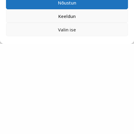
Nõustun
Keeldun
Valin ise