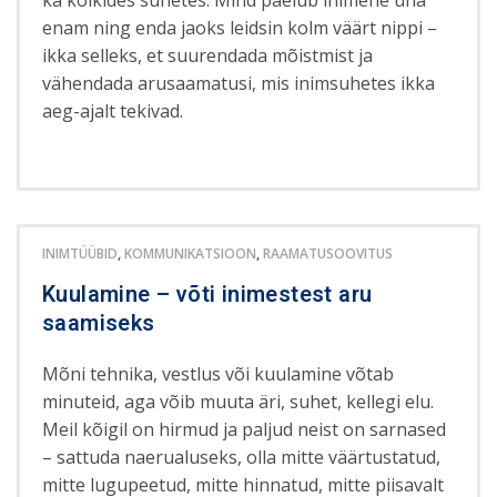
enam ning enda jaoks leidsin kolm väärt nippi –
ikka selleks, et suurendada mõistmist ja
vähendada arusaamatusi, mis inimsuhetes ikka
aeg-ajalt tekivad.
INIMTÜÜBID
,
KOMMUNIKATSIOON
,
RAAMATUSOOVITUS
Kuulamine – võti inimestest aru
saamiseks
Mõni tehnika, vestlus või kuulamine võtab
minuteid, aga võib muuta äri, suhet, kellegi elu.
Meil kõigil on hirmud ja paljud neist on sarnased
– sattuda naerualuseks, olla mitte väärtustatud,
mitte lugupeetud, mitte hinnatud, mitte piisavalt