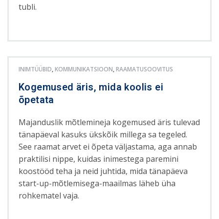
tubli.
INIMTÜÜBID
,
KOMMUNIKATSIOON
,
RAAMATUSOOVITUS
Kogemused äris, mida koolis ei
õpetata
Majanduslik mõtlemineja kogemused äris tulevad
tänapäeval kasuks ükskõik millega sa tegeled.
See raamat arvet ei õpeta väljastama, aga annab
praktilisi nippe, kuidas inimestega paremini
koostööd teha ja neid juhtida, mida tänapäeva
start-up-mõtlemisega-maailmas läheb üha
rohkematel vaja.