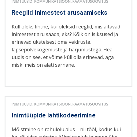
INIMTÜÜBID
,
KOMMUNIKATSIOON
,
RAAMATUSOOVITUS
Reeglid inimestest arusaamiseks
Küll oleks lihtne, kui oleksid reeglid, mis aitavad
inimestest aru saada, eks? Kõik on isiksused ja
erinevad üksteisest oma veidruste,
lapsepõlvekogemuste ja harjumustega. Hea
uudis on see, et võime küll olla erinevad, aga
miski meis on alati sarnane.
INIMTÜÜBID
,
KOMMUNIKATSIOON
,
RAAMATUSOOVITUS
Inimtüüpide lahtikodeerimine
Mõistmine on rahulolu alus – nii tööl, kodus kui
ka kõikides suhetes. Mind paelub inimene üha