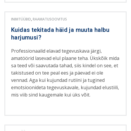
INIMTÜÜBID
,
RAAMATUSOOVITUS
Kuidas tekitada häid ja muuta halbu
harjumusi?
Professionaalid elavad tegevuskava järgi,
amatöörid lasevad elul plaane teha. Ükskõik mida
sa teed või saavutada tahad, siis kindel on see, et
takistused on tee peal ees ja päevad ei ole
vennad. Aga kui kujundad rutiini ja tugined
emotsioonideta tegevuskavale, kujundad elustiili,
mis viib sind kaugemale kui üks võit.