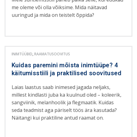
me oleme või olla võiksime. Mida näitavad
uuringud ja mida on teistelt õppida?
INIMTÜÜBID
,
RAAMATUSOOVITUS
Kuidas paremini mõista inimtüüpe? 4
käitumisstiili ja praktilised soovitused
Laias laastus saab inimesed jagada neljaks,
millest kindlasti juba ka kuulnud oled – koleerik,
sangviinik, melanhoolik ja flegmaatik. Kuidas
seda teadmist aga päriselt töös ära kasutada?
Näitangi kui praktiline antud raamat on.