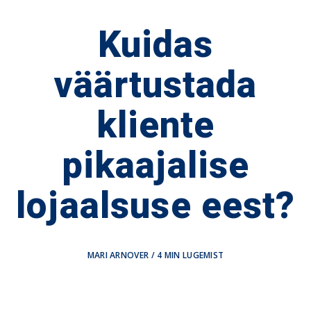
Kuidas
väärtustada
kliente
pikaajalise
lojaalsuse eest?
MARI ARNOVER
/
4
MIN LUGEMIST