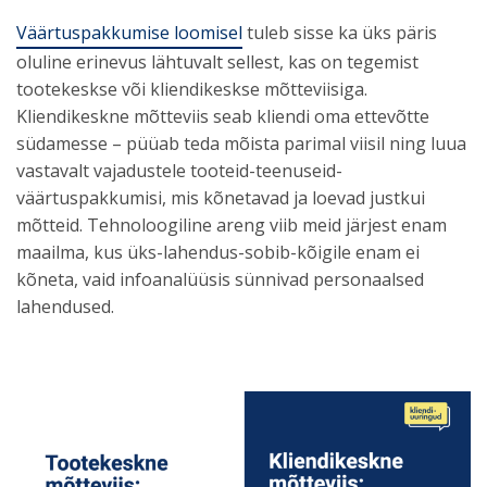
Väärtuspakkumise loomisel
tuleb sisse ka üks päris
oluline erinevus lähtuvalt sellest, kas on tegemist
tootekeskse või kliendikeskse mõtteviisiga.
Kliendikeskne mõtteviis seab kliendi oma ettevõtte
südamesse – püüab teda mõista parimal viisil ning luua
vastavalt vajadustele tooteid-teenuseid-
väärtuspakkumisi, mis kõnetavad ja loevad justkui
mõtteid. Tehnoloogiline areng viib meid järjest enam
maailma, kus üks-lahendus-sobib-kõigile enam ei
kõneta, vaid infoanalüüsis sünnivad personaalsed
lahendused.