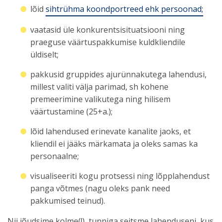
lõid
sihtrühma koondportreed ehk persoonad;
vaatasid üle konkurentsisituatsiooni ning
praeguse väärtuspakkumise kuldkliendile
üldiselt;
pakkusid gruppides ajurünnakutega lahendusi,
millest valiti välja parimad, sh kohene
premeerimine valikutega ning hilisem
väärtustamine (25+a.);
lõid lahendused erinevate kanalite jaoks, et
kliendil ei jääks märkamata ja oleks samas ka
personaalne;
visualiseeriti kogu protsessi ning lõpplahendust
panga võtmes (nagu oleks pank need
pakkumised teinud).
Nii jõudsime kolme(!) tunniga seitsme lahenduseni, kus