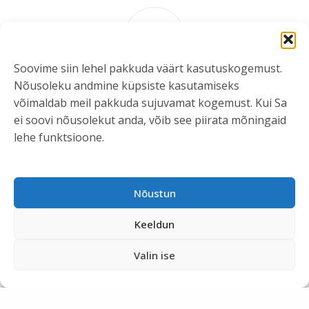
5
Soovime siin lehel pakkuda väärt kasutuskogemust.
Nõusoleku andmine küpsiste kasutamiseks
võimaldab meil pakkuda sujuvamat kogemust. Kui Sa
ei soovi nõusolekut anda, võib see piirata mõningaid
lehe funktsioone.
MARI ARNOVER
Mari Arnover on teenusedisainer,
ettevõtja ja koolitaja. Ta aitab
Nõustun
organisatsioonidel mõista klientide ja
töötajate vajadusi, arendada teenuseid
Keeldun
ning luua inimlikumat juhtimis- ja
teeninduskultuuri.
Valin ise