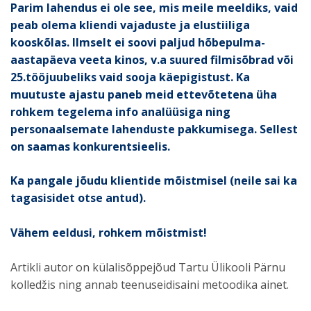
Parim lahendus ei ole see, mis meile meeldiks, vaid
peab olema kliendi vajaduste ja elustiiliga
kooskõlas. Ilmselt ei soovi paljud hõbepulma-
aastapäeva veeta kinos, v.a suured filmisõbrad või
25.tööjuubeliks vaid sooja käepigistust. Ka
muutuste ajastu paneb meid ettevõtetena üha
rohkem tegelema info analüüsiga ning
personaalsemate lahenduste pakkumisega. Sellest
on saamas konkurentsieelis.
Ka pangale jõudu klientide mõistmisel (neile sai ka
tagasisidet otse antud).
Vähem eeldusi, rohkem mõistmist!
Artikli autor on külalisõppejõud Tartu Ülikooli Pärnu
kolledžis ning annab teenuseidisaini metoodika ainet.