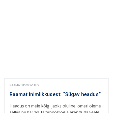
RAAMATUSOOVITUS
Raamat inimlikkusest: “Sügav headus”
Headus on meie kõigi jaoks oluline, ometi oleme
selles nii halvad. Ja tehnoloogia arenguga veelgi