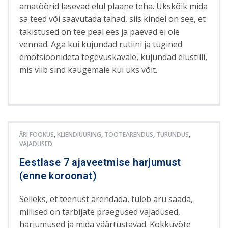
amatöörid lasevad elul plaane teha. Ükskõik mida
sa teed või saavutada tahad, siis kindel on see, et
takistused on tee peal ees ja päevad ei ole
vennad. Aga kui kujundad rutiini ja tugined
emotsioonideta tegevuskavale, kujundad elustiili,
mis viib sind kaugemale kui üks võit.
ÄRI FOOKUS
,
KLIENDIUURING
,
TOOTEARENDUS
,
TURUNDUS
,
VAJADUSED
Eestlase 7 ajaveetmise harjumust
(enne koroonat)
Selleks, et teenust arendada, tuleb aru saada,
millised on tarbijate praegused vajadused,
harjumused ja mida väärtustavad. Kokkuvõte