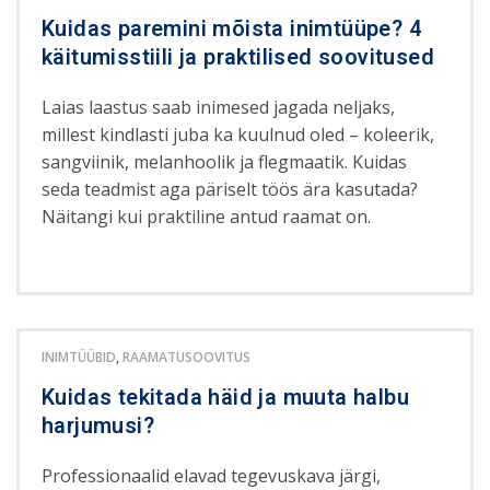
Kuidas paremini mõista inimtüüpe? 4
käitumisstiili ja praktilised soovitused
Laias laastus saab inimesed jagada neljaks,
millest kindlasti juba ka kuulnud oled – koleerik,
sangviinik, melanhoolik ja flegmaatik. Kuidas
seda teadmist aga päriselt töös ära kasutada?
Näitangi kui praktiline antud raamat on.
INIMTÜÜBID
,
RAAMATUSOOVITUS
Kuidas tekitada häid ja muuta halbu
harjumusi?
Professionaalid elavad tegevuskava järgi,