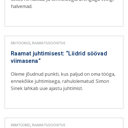
halvemad.
ÄRI FOOKUS
,
RAAMATUSOOVITUS
Raamat juhtimisest: “Liidrid söövad
viimasena”
Oleme jõudnud punkti, kus paljud on oma tööga,
ennekõike juhtimisega, rahulolematud. Simon
Sinek lahkab uue ajastu juhtimist.
INIMTÜÜBID
,
RAAMATUSOOVITUS