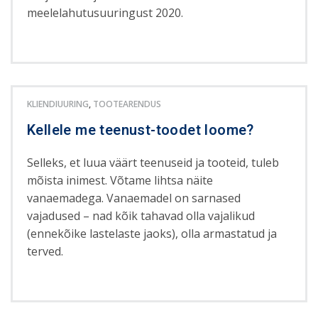
meelelahutusuuringust 2020.
KLIENDIUURING
,
TOOTEARENDUS
Kellele me teenust-toodet loome?
Selleks, et luua väärt teenuseid ja tooteid, tuleb
mõista inimest. Võtame lihtsa näite
vanaemadega. Vanaemadel on sarnased
vajadused – nad kõik tahavad olla vajalikud
(ennekõike lastelaste jaoks), olla armastatud ja
terved.