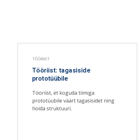
TÖÖRIIST
Tööriist: tagasiside
prototüübile
Tööriist, et koguda tiimiga
prototüübile väärt tagasisidet ning
hoida struktuuri.