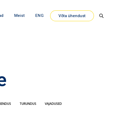
ad
Meist
ENG
Võta ühendust
Close
e
RENDUS
TURUNDUS
VAJADUSED