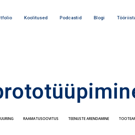
tfolio
Koolitused
Podcastid
Blogi
Tööriist
prototüüpimin
IUURING
RAAMATUSOOVITUS
TEENUSTE ARENDAMINE
TOOTEA