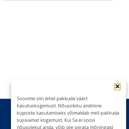
Soovime siin lehel pakkuda väärt
kasutuskogemust. Nõusoleku andmine
küpsiste kasutamiseks võimaldab meil pakkuda
sujuvamat kogemust. Kui Sa ei soovi
LIITU UUDISKIRJAGA
nõusolekut anda, võib see piirata mõningaid