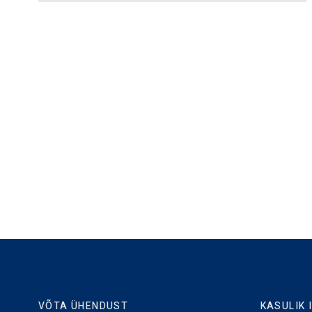
VÕTA ÜHENDUST
KASULIK 