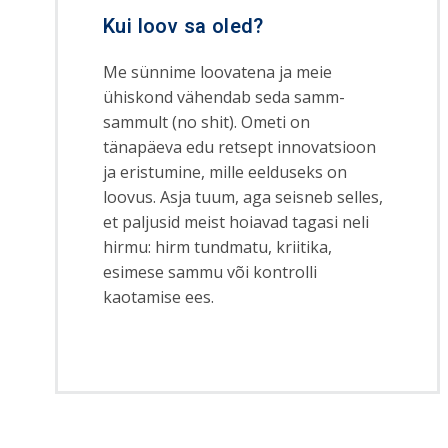
Kui loov sa oled?
Me sünnime loovatena ja meie
ühiskond vähendab seda samm-
sammult (no shit). Ometi on
tänapäeva edu retsept innovatsioon
ja eristumine, mille eelduseks on
loovus. Asja tuum, aga seisneb selles,
et paljusid meist hoiavad tagasi neli
hirmu: hirm tundmatu, kriitika,
esimese sammu või kontrolli
kaotamise ees.