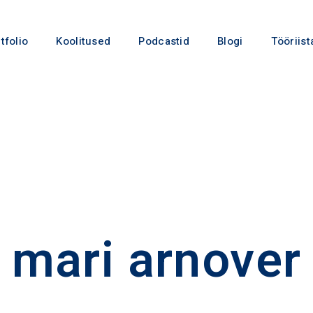
tfolio
Koolitused
Podcastid
Blogi
Tööriist
mari arnover