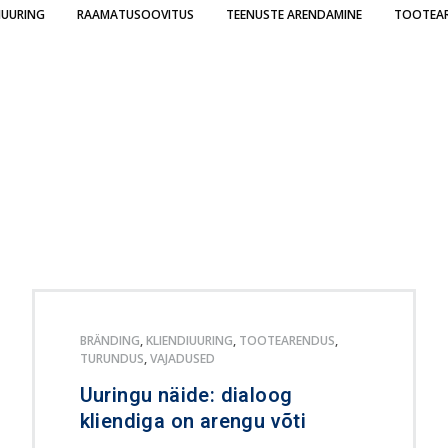
IUURING
RAAMATUSOOVITUS
TEENUSTE ARENDAMINE
TOOTEA
BRÄNDING
,
KLIENDIUURING
,
TOOTEARENDUS
,
TURUNDUS
,
VAJADUSED
Uuringu näide: dialoog
kliendiga on arengu võti