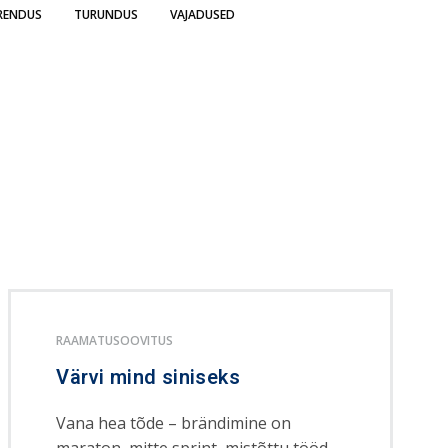
RENDUS
TURUNDUS
VAJADUSED
RAAMATUSOOVITUS
Värvi mind siniseks
Vana hea tõde – brändimine on
maraton, mitte sprint, mistõttu tööd