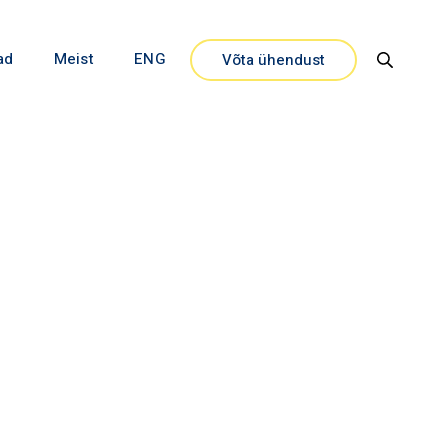
ad
Meist
ENG
Võta ühendust
Close