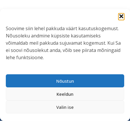
Soovime siin lehel pakkuda väärt kasutuskogemust.
Nõusoleku andmine küpsiste kasutamiseks
võimaldab meil pakkuda sujuvamat kogemust. Kui Sa
ei soovi nõusolekut anda, võib see piirata mõningaid
lehe funktsioone.
Nõustun
Keeldun
Valin ise
VÕTA ÜHENDUST
info@kliendiuuringud.ee