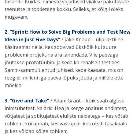
tasandil. Kuidas inimeste vajadused viiakse pakutavate
teenuste ja toodetega kokku. Selleks, et kõigil oleks
mugavam.
2. “Sprint: How to Solve Big Problems and Test New
Ideas in Just Five Days”
/ Jake Knapp – ülipraktiline
käsiraamat neile, kes soovivad ükskõik kui suure
probleemi projektina ära lahendada. Viie päevaga
jõutakse prototüübini ja seda ka reaalselt testides.
Samm-sammult antud juhised, keda kaasata, mis on
reeglid, milleni iga päeva lõpuks jõuda ja millele ette
mõelda.
3. “Give and Take”
/ Adam Grant – kõik saab alguse
inimsuhetest, ka ärid. Hea ja kerge analüüs andjatest,
võtjatest ja sobitujatest eluliste näidetega – kes võtab
rohkem, kui annab, kes vastupidi, kes otsib tasakaalu
ja kes võidab kõige rohkem.