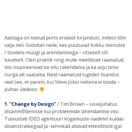
Aastaga on loetud ports erialast kirjandust, millest tõin
välja neli. Soovitan neile, kes puutuvad kokku teenuste
/ toodete müügi ja arendamisega – otseselt või
kaudselt. Olen praktik ning mulle meeldivad raamatud,
mis inspireerivad ise ellu rakendama ja ka asju teise
nurga alt vaatama. Neid raamatuid lugedes lisandus
veel see, et parem, kui Steve Jobsi näitena ei tooda –
puhas üledoos.
1. “Change by Design”
/ Tim Brown – sissejuhatus
disainmõtlemisse kui probleemide lahendamise viisi.
Tutvustab IDEO agentuuri kogemuste näidetel kuidas
disainstrateegiad ja -tehnikad aitavad ettevõtteid igal