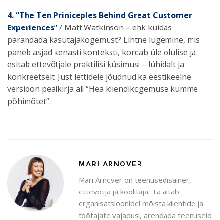
4. “The Ten Priniceples Behind Great Customer
Experiences”
/ Matt Watkinson – ehk kuidas
parandada kasutajakogemust? Lihtne lugemine, mis
paneb asjad kenasti konteksti, kordab üle olulise ja
esitab ettevõtjale praktilisi küsimusi – lühidalt ja
konkreetselt. Just lettidele jõudnud ka eestikeelne
versioon pealkirja all “Hea kliendikogemuse kümme
põhimõtet”.
MARI ARNOVER
Mari Arnover on teenusedisainer,
ettevõtja ja koolitaja. Ta aitab
organisatsioonidel mõista klientide ja
töötajate vajadusi, arendada teenuseid