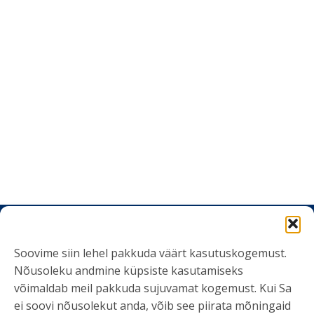
Soovime siin lehel pakkuda väärt kasutuskogemust.
Nõusoleku andmine küpsiste kasutamiseks
VÕTA ÜHENDUST
võimaldab meil pakkuda sujuvamat kogemust. Kui Sa
info@kliendiuuringud.ee
ei soovi nõusolekut anda, võib see piirata mõningaid