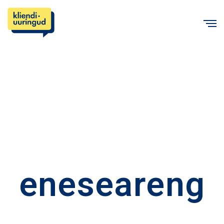
C
eneseareng