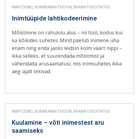
INIMTÜÜBID
,
KOMMUNIKATSIOON
,
RAAMATUSOOVITUS
Inimtüüpide lahtikodeerimine
Mõistmine on rahulolu alus – nii tööl, kodus kui
ka kõikides suhetes. Mind paelub inimene üha
enam ning enda jaoks leidsin kolm väärt nippi –
ikka selleks, et suurendada mõistmist ja
vähendada arusaamatusi, mis inimsuhetes ikka
aeg-ajalt tekivad.
INIMTÜÜBID
,
KOMMUNIKATSIOON
,
RAAMATUSOOVITUS
Kuulamine – võti inimestest aru
saamiseks