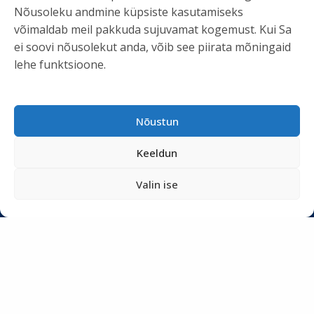
KASULIK INFO
Nõusoleku andmine küpsiste kasutamiseks
võimaldab meil pakkuda sujuvamat kogemust. Kui Sa
Teenused
ei soovi nõusolekut anda, võib see piirata mõningaid
Tööriistad
lehe funktsioone.
Podcastid
Blogi
Nõustun
Uudiskiri
Privaatsuspoliitika
Keeldun
Meist
Valin ise
SOTSIAALMEEDIA