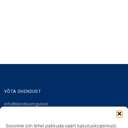
VÕTA ÜHENDUST
info@kliendiuuringud.ee
+372 5348 1806
Soovime siin lehel pakkuda väärt kasutuskogemust.