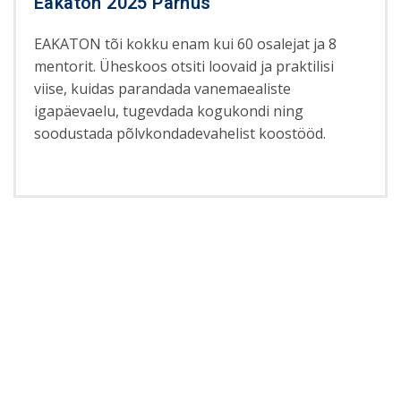
Eakaton 2025 Pärnus
EAKATON tõi kokku enam kui 60 osalejat ja 8
mentorit. Üheskoos otsiti loovaid ja praktilisi
viise, kuidas parandada vanemaealiste
igapäevaelu, tugevdada kogukondi ning
soodustada põlvkondadevahelist koostööd.