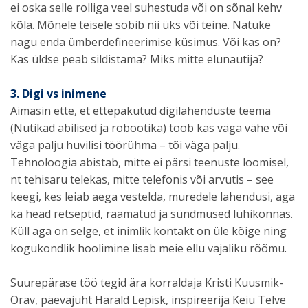
ei oska selle rolliga veel suhestuda või on sõnal kehv
kõla. Mõnele teisele sobib nii üks või teine. Natuke
nagu enda ümberdefineerimise küsimus. Või kas on?
Kas üldse peab sildistama? Miks mitte elunautija?
3. Digi vs inimene
Aimasin ette, et ettepakutud digilahenduste teema
(Nutikad abilised ja robootika) toob kas väga vähe või
väga palju huvilisi töörühma – tõi väga palju.
Tehnoloogia abistab, mitte ei pärsi teenuste loomisel,
nt tehisaru telekas, mitte telefonis või arvutis – see
keegi, kes leiab aega vestelda, muredele lahendusi, aga
ka head retseptid, raamatud ja sündmused lühikonnas.
Küll aga on selge, et inimlik kontakt on üle kõige ning
kogukondlik hoolimine lisab meie ellu vajaliku rõõmu.
Suurepärase töö tegid ära korraldaja Kristi Kuusmik-
Orav, päevajuht Harald Lepisk, inspireerija Keiu Telve