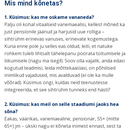
Mis mind kõnetas?
1. Küsimus: kas me oskame vananeda?
Palju oli kohal vitaalseid vanemaealisi, kellest mõned ka
just pensionile jäänud ja harjusid uue rolliga –
sihtrühm erinevas vanuses, erinevate kogemustega.
Kuna enne pole ju selles eas oldud, leiti, et natuke
rohkem tuleb lihtsalt tähelepanu pöörata toitumisele ja
liikumisele (nagu ma isegi!). Soov olla vajalik, anda edasi
kogutud teadmisi, leida mõttekaaslasi, on põhilised
inimlikud vajadused, mis avalduvad (ei ole ka mulle
võõrad). Küsimus ongi, kuidas neid teenustesse
integreerida, et see sihtrühm tunneks end hästi?
2. Küsimus: kas meil on selle staadiumi jaoks hea
sõna?
Eakas, väärikas, vanemaealine, pensionär, 55+ (mitte
65+) jm – ükski nagu ei kõneta inimest ennast, sest ta