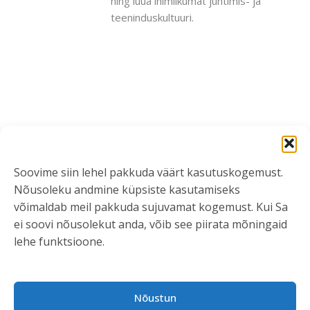
ning luua inimlikumat juhtimis- ja
teeninduskultuuri.
Soovime siin lehel pakkuda väärt kasutuskogemust.
Nõusoleku andmine küpsiste kasutamiseks
võimaldab meil pakkuda sujuvamat kogemust. Kui Sa
ei soovi nõusolekut anda, võib see piirata mõningaid
lehe funktsioone.
Nõustun