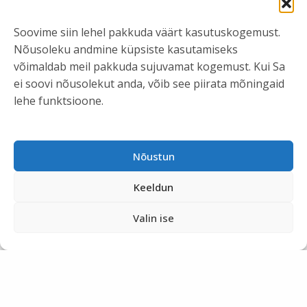
Soovime siin lehel pakkuda väärt kasutuskogemust.
Nõusoleku andmine küpsiste kasutamiseks
võimaldab meil pakkuda sujuvamat kogemust. Kui Sa
ei soovi nõusolekut anda, võib see piirata mõningaid
lehe funktsioone.
Nõustun
Keeldun
Valin ise