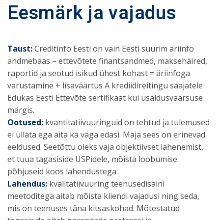
Eesmärk ja vajadus
Taust:
Creditinfo Eesti on vain Eesti suurim äriinfo
andmebaas – ettevõtete finantsandmed, maksehäired,
raportid ja seotud isikud ühest kohast = äriinfoga
varustamine + lisaväärtus A krediidireitingu saajatele
Edukas Eesti Ettevõte sertifikaat kui usaldusväärsuse
märgis.
Ootused:
kvantitatiivuuringuid on tehtud ja tulemused
ei üllata ega aita ka väga edasi. Maja sees on erinevad
eeldused. Seetõttu oleks vaja objektiivset lähenemist,
et tuua tagasiside USPidele, mõista loobumise
põhjuseid koos lahendustega.
Lahendus:
kvalitatiivuuring teenusedisaini
meetoditega aitab mõista kliendi vajadusi ning seda,
mis on teenuses täna kitsaskohad. Mõtestatud