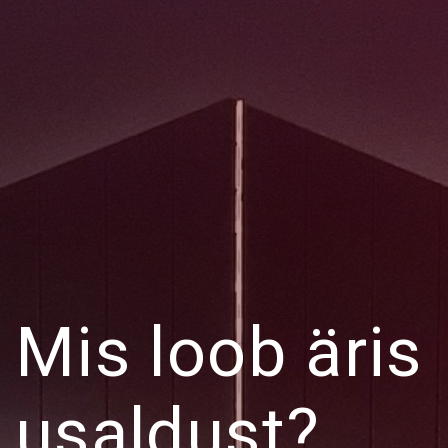
Mis loob äris
usaldust?