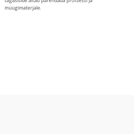
tagasiside aitab parendada protsessi ja
müügimaterjale.