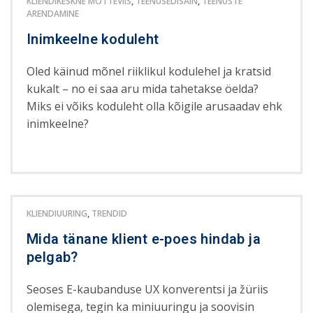
KLIENDIKESKNE MÕTTEVIIS
,
TEENUSEDISAIN
,
TEENUSTE
ARENDAMINE
Inimkeelne koduleht
Oled käinud mõnel riiklikul kodulehel ja kratsid
kukalt – no ei saa aru mida tahetakse öelda?
Miks ei võiks koduleht olla kõigile arusaadav ehk
inimkeelne?
KLIENDIUURING
,
TRENDID
Mida tänane klient e-poes hindab ja
pelgab?
Seoses E-kaubanduse UX konverentsi ja žüriis
olemisega, tegin ka miniuuringu ja soovisin