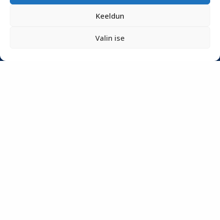
Tööriistad
Keeldun
Podcastid
Blogi
Valin ise
Uudiskiri
Privaatsuspoliitika
Meist
SOTSIAALMEEDIA
LIITU UUDISKIRJAGA
Ole kursis meie tegemistega. Peame kinni
privaatsuspoliitikast
ja ei spämmi.