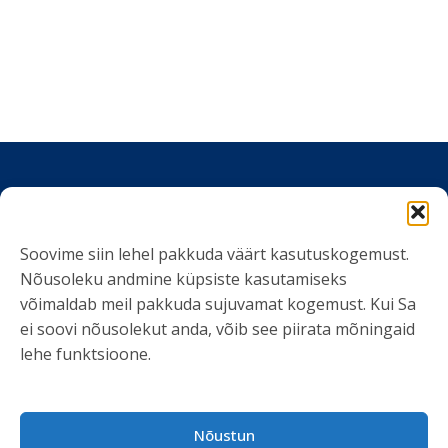
VÕTA ÜHENDUST
Soovime siin lehel pakkuda väärt kasutuskogemust.
Nõusoleku andmine küpsiste kasutamiseks
info@kliendiuuringud.ee
võimaldab meil pakkuda sujuvamat kogemust. Kui Sa
+372 5348 1806
ei soovi nõusolekut anda, võib see piirata mõningaid
lehe funktsioone.
KASULIK INFO
Teenused
Nõustun