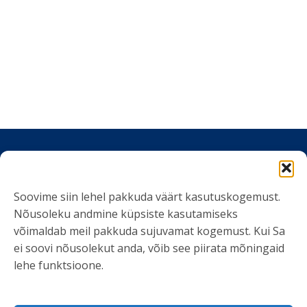
VÕTA ÜHENDUST
Soovime siin lehel pakkuda väärt kasutuskogemust.
Nõusoleku andmine küpsiste kasutamiseks
info@kliendiuuringud.ee
võimaldab meil pakkuda sujuvamat kogemust. Kui Sa
+372 5348 1806
ei soovi nõusolekut anda, võib see piirata mõningaid
lehe funktsioone.
KASULIK INFO