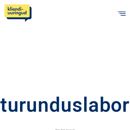
C
turunduslabor