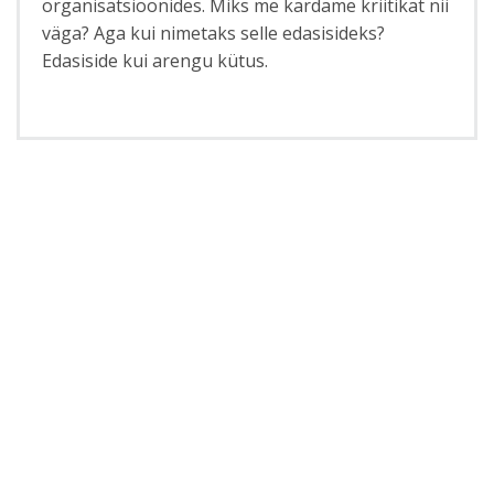
organisatsioonides. Miks me kardame kriitikat nii
väga? Aga kui nimetaks selle edasisideks?
Edasiside kui arengu kütus.