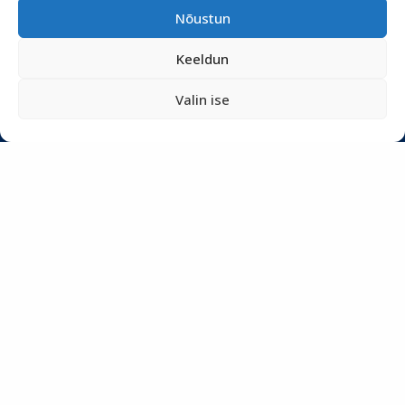
Teenused
Nõustun
Tööriistad
Keeldun
Podcastid
Valin ise
Blogi
Uudiskiri
Privaatsuspoliitika
Meist
SOTSIAALMEEDIA
LIITU UUDISKIRJAGA