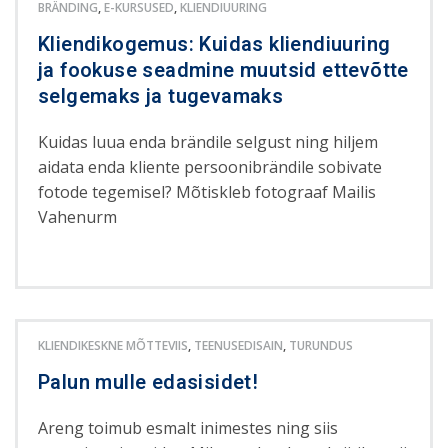
BRÄNDING
,
E-KURSUSED
,
KLIENDIUURING
Kliendikogemus: Kuidas kliendiuuring
ja fookuse seadmine muutsid ettevõtte
selgemaks ja tugevamaks
Kuidas luua enda brändile selgust ning hiljem
aidata enda kliente persoonibrändile sobivate
fotode tegemisel? Mõtiskleb fotograaf Mailis
Vahenurm
KLIENDIKESKNE MÕTTEVIIS
,
TEENUSEDISAIN
,
TURUNDUS
Palun mulle edasisidet!
Areng toimub esmalt inimestes ning siis