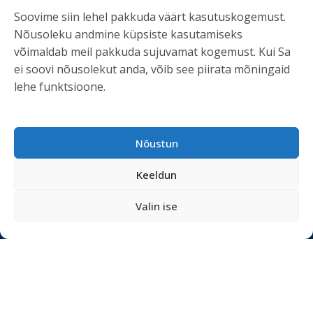
Soovime siin lehel pakkuda väärt kasutuskogemust.
Nõusoleku andmine küpsiste kasutamiseks
KASULIK INFO
võimaldab meil pakkuda sujuvamat kogemust. Kui Sa
ei soovi nõusolekut anda, võib see piirata mõningaid
Teenused
lehe funktsioone.
Tööriistad
Podcastid
Blogi
Nõustun
Uudiskiri
Keeldun
Privaatsuspoliitika
Meist
Valin ise
SOTSIAALMEEDIA