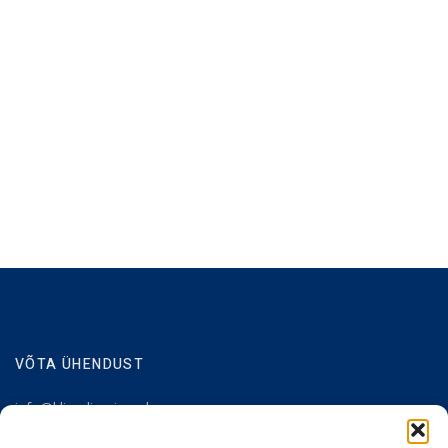
VÕTA ÜHENDUST
info@kliendiuuringud.ee
+372 5348 1806