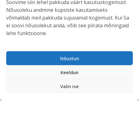
Soovime siin lehel pakkuda väärt kasutuskogemust.
Nõusoleku andmine küpsiste kasutamiseks
võimaldab meil pakkuda sujuvamat kogemust. Kui Sa
ei soovi nõusolekut anda, võib see piirata mõningaid
lehe funktsioone.
Kaubamärgid
Nõustun
Tegelikkuses toodab Saaremaa Piimatööstus
Keeldun
ennekõike juustusid, lisaks mahepiima ja
kohupiimakreemi. Tarbija mainis kohukest ja jogurtit,
Valin ise
mida toodab õue peal asuv teine ettevõte Delifood.