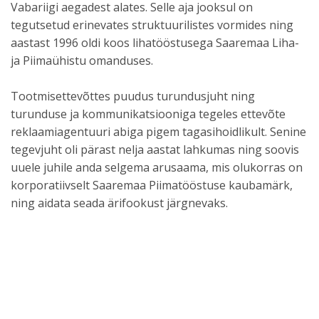
Vabariigi aegadest alates. Selle aja jooksul on
tegutsetud erinevates struktuurilistes vormides ning
aastast 1996 oldi koos lihatööstusega Saaremaa Liha-
ja Piimaühistu omanduses.
Tootmisettevõttes puudus turundusjuht ning
turunduse ja kommunikatsiooniga tegeles ettevõte
reklaamiagentuuri abiga pigem tagasihoidlikult. Senine
tegevjuht oli pärast nelja aastat lahkumas ning soovis
uuele juhile anda selgema arusaama, mis olukorras on
korporatiivselt Saaremaa Piimatööstuse kaubamärk,
ning aidata seada ärifookust järgnevaks.