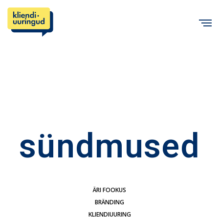
C
sündmused
ÄRI FOOKUS
BRÄNDING
KLIENDIUURING