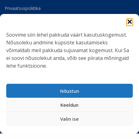
Privaatsuspoliitika
Meist
Soovime siin lehel pakkuda väärt kasutuskogemust.
SOTSIAALMEEDIA
Nõusoleku andmine küpsiste kasutamiseks
võimaldab meil pakkuda sujuvamat kogemust. Kui Sa
ei soovi nõusolekut anda, võib see piirata mõningaid
lehe funktsioone.
LIITU UUDISKIRJAGA
Nõustun
Ole kursis meie tegemistega. Peame kinni
privaatsuspoliitikast
ja ei spämmi.
Keeldun
Valin ise