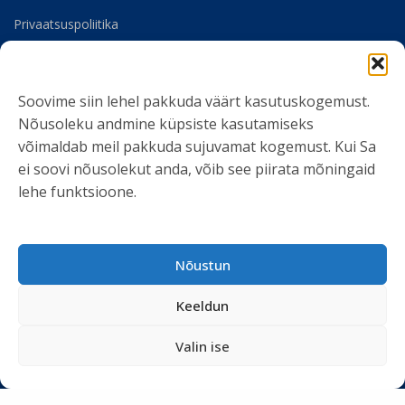
Privaatsuspoliitika
Meist
Soovime siin lehel pakkuda väärt kasutuskogemust.
SOTSIAALMEEDIA
Nõusoleku andmine küpsiste kasutamiseks
võimaldab meil pakkuda sujuvamat kogemust. Kui Sa
ei soovi nõusolekut anda, võib see piirata mõningaid
lehe funktsioone.
LIITU UUDISKIRJAGA
Nõustun
Ole kursis meie tegemistega. Peame kinni
privaatsuspoliitikast
ja ei spämmi.
Keeldun
Valin ise