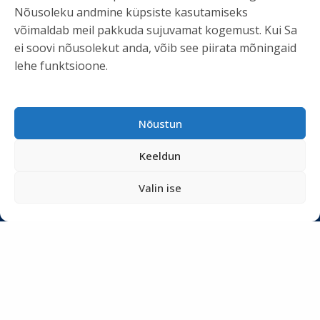
KASULIK INFO
Nõusoleku andmine küpsiste kasutamiseks
võimaldab meil pakkuda sujuvamat kogemust. Kui Sa
Teenused
ei soovi nõusolekut anda, võib see piirata mõningaid
Tööriistad
lehe funktsioone.
Podcastid
Blogi
Nõustun
Uudiskiri
Privaatsuspoliitika
Keeldun
Meist
Valin ise
SOTSIAALMEEDIA