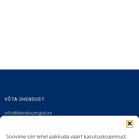
VÕTA ÜHENDUST
info@kliendiuuringud.ee
+372 5348 1806
Soovime siin lehel pakkuda väärt kasutuskogemust.