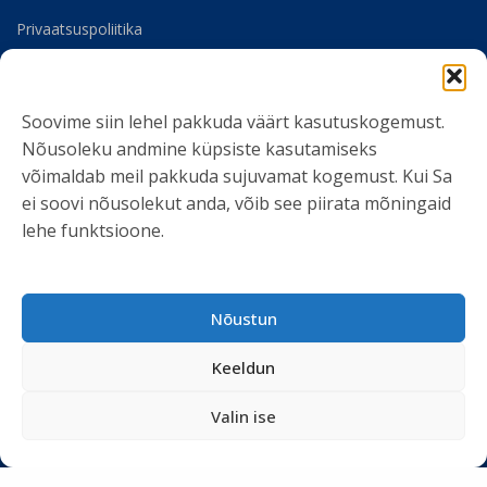
Privaatsuspoliitika
Meist
Soovime siin lehel pakkuda väärt kasutuskogemust.
SOTSIAALMEEDIA
Nõusoleku andmine küpsiste kasutamiseks
võimaldab meil pakkuda sujuvamat kogemust. Kui Sa
ei soovi nõusolekut anda, võib see piirata mõningaid
lehe funktsioone.
LIITU UUDISKIRJAGA
Nõustun
Ole kursis meie tegemistega. Peame kinni
privaatsuspoliitikast
ja ei spämmi.
Keeldun
Valin ise