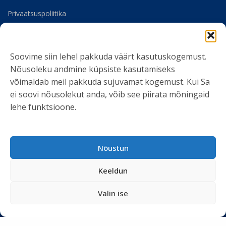
Privaatsuspoliitika
Meist
Soovime siin lehel pakkuda väärt kasutuskogemust.
SOTSIAALMEEDIA
Nõusoleku andmine küpsiste kasutamiseks
võimaldab meil pakkuda sujuvamat kogemust. Kui Sa
ei soovi nõusolekut anda, võib see piirata mõningaid
lehe funktsioone.
LIITU UUDISKIRJAGA
Nõustun
Ole kursis meie tegemistega. Peame kinni
privaatsuspoliitikast
ja ei spämmi.
Keeldun
Valin ise