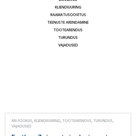
KLIENDIUURING
RAAMATUSOOVITUS
TEENUSTE ARENDAMINE
TOOTEARENDUS
TURUNDUS
VAJADUSED
ÄRI FOOKUS
,
KLIENDIUURING
,
TOOTEARENDUS
,
TURUNDUS
,
VAJADUSED