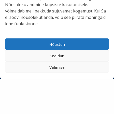
KASULIK INFO
Nõusoleku andmine küpsiste kasutamiseks
võimaldab meil pakkuda sujuvamat kogemust. Kui Sa
Teenused
ei soovi nõusolekut anda, võib see piirata mõningaid
Tööriistad
lehe funktsioone.
Podcastid
Blogi
Nõustun
Uudiskiri
Privaatsuspoliitika
Keeldun
Meist
Valin ise
SOTSIAALMEEDIA