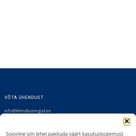
VÕTA ÜHENDUST
info@kliendiuuringud.ee
+372 5348 1806
Soovime siin lehel pakkuda väärt kasutuskogemust.