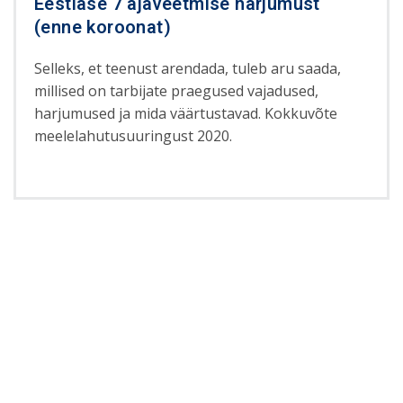
Eestlase 7 ajaveetmise harjumust
(enne koroonat)
Selleks, et teenust arendada, tuleb aru saada,
millised on tarbijate praegused vajadused,
harjumused ja mida väärtustavad. Kokkuvõte
meelelahutusuuringust 2020.