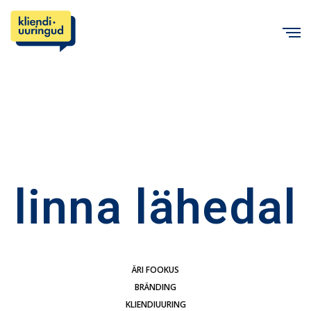
C
linna lähedal
ÄRI FOOKUS
BRÄNDING
KLIENDIUURING