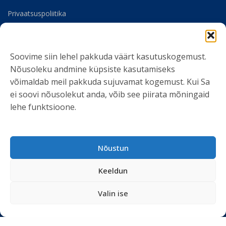
Privaatsuspoliitika
Meist
Soovime siin lehel pakkuda väärt kasutuskogemust.
SOTSIAALMEEDIA
Nõusoleku andmine küpsiste kasutamiseks
võimaldab meil pakkuda sujuvamat kogemust. Kui Sa
ei soovi nõusolekut anda, võib see piirata mõningaid
lehe funktsioone.
LIITU UUDISKIRJAGA
Nõustun
Ole kursis meie tegemistega. Peame kinni
privaatsuspoliitikast
ja ei spämmi.
Keeldun
Valin ise