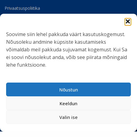
Privaatsuspoliitika
Meist
Soovime siin lehel pakkuda väärt kasutuskogemust.
SOTSIAALMEEDIA
Nõusoleku andmine küpsiste kasutamiseks
võimaldab meil pakkuda sujuvamat kogemust. Kui Sa
ei soovi nõusolekut anda, võib see piirata mõningaid
lehe funktsioone.
LIITU UUDISKIRJAGA
Nõustun
Ole kursis meie tegemistega. Peame kinni
privaatsuspoliitikast
ja ei spämmi.
Keeldun
Valin ise