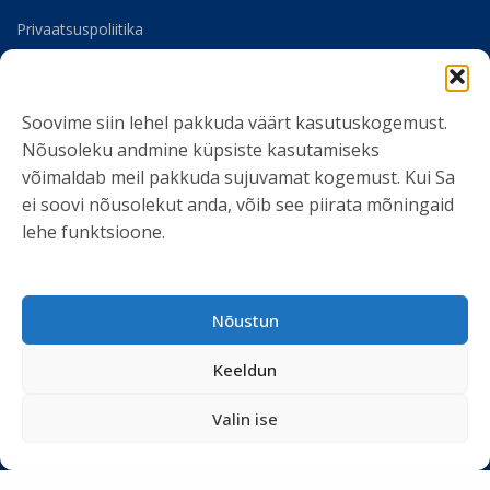
Privaatsuspoliitika
Meist
Soovime siin lehel pakkuda väärt kasutuskogemust.
SOTSIAALMEEDIA
Nõusoleku andmine küpsiste kasutamiseks
võimaldab meil pakkuda sujuvamat kogemust. Kui Sa
ei soovi nõusolekut anda, võib see piirata mõningaid
lehe funktsioone.
LIITU UUDISKIRJAGA
Nõustun
Ole kursis meie tegemistega. Peame kinni
privaatsuspoliitikast
ja ei spämmi.
Keeldun
Valin ise