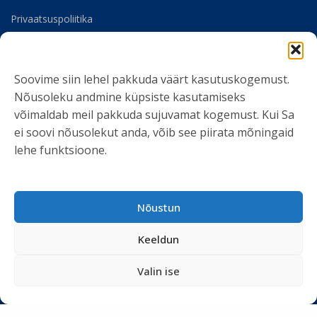
Privaatsuspoliitika
Meist
Soovime siin lehel pakkuda väärt kasutuskogemust.
SOTSIAALMEEDIA
Nõusoleku andmine küpsiste kasutamiseks
võimaldab meil pakkuda sujuvamat kogemust. Kui Sa
ei soovi nõusolekut anda, võib see piirata mõningaid
lehe funktsioone.
LIITU UUDISKIRJAGA
Nõustun
Ole kursis meie tegemistega. Peame kinni
privaatsuspoliitikast
ja ei spämmi.
Keeldun
Valin ise