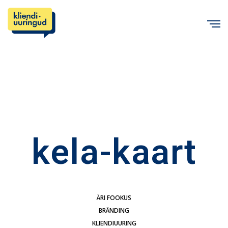
C
kela-kaart
ÄRI FOOKUS
BRÄNDING
KLIENDIUURING