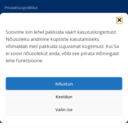
Privaatsuspoliitika
Meist
Soovime siin lehel pakkuda väärt kasutuskogemust.
SOTSIAALMEEDIA
Nõusoleku andmine küpsiste kasutamiseks
võimaldab meil pakkuda sujuvamat kogemust. Kui Sa
ei soovi nõusolekut anda, võib see piirata mõningaid
lehe funktsioone.
LIITU UUDISKIRJAGA
Nõustun
Ole kursis meie tegemistega. Peame kinni
privaatsuspoliitikast
ja ei spämmi.
Keeldun
Valin ise