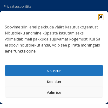
Privaatsuspoliitika
Meist
Soovime siin lehel pakkuda väärt kasutuskogemust.
SOTSIAALMEEDIA
Nõusoleku andmine küpsiste kasutamiseks
võimaldab meil pakkuda sujuvamat kogemust. Kui Sa
ei soovi nõusolekut anda, võib see piirata mõningaid
lehe funktsioone.
LIITU UUDISKIRJAGA
Nõustun
Ole kursis meie tegemistega. Peame kinni
privaatsuspoliitikast
ja ei spämmi.
Keeldun
Valin ise