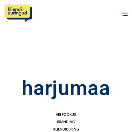
C
harjumaa
ÄRI FOOKUS
BRÄNDING
KLIENDIUURING