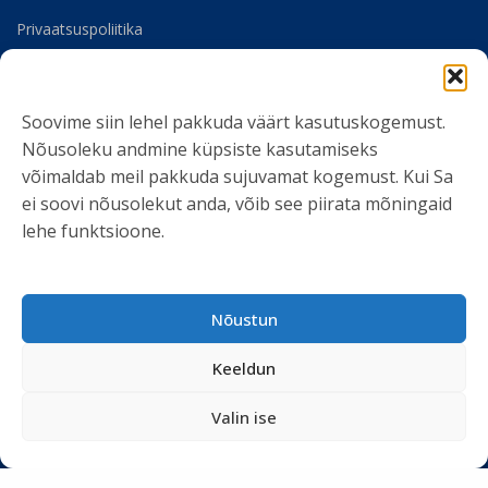
Privaatsuspoliitika
Meist
Soovime siin lehel pakkuda väärt kasutuskogemust.
SOTSIAALMEEDIA
Nõusoleku andmine küpsiste kasutamiseks
võimaldab meil pakkuda sujuvamat kogemust. Kui Sa
ei soovi nõusolekut anda, võib see piirata mõningaid
lehe funktsioone.
LIITU UUDISKIRJAGA
Nõustun
Ole kursis meie tegemistega. Peame kinni
privaatsuspoliitikast
ja ei spämmi.
Keeldun
Valin ise