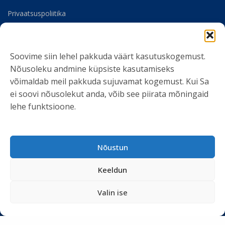
Privaatsuspoliitika
Meist
Soovime siin lehel pakkuda väärt kasutuskogemust.
SOTSIAALMEEDIA
Nõusoleku andmine küpsiste kasutamiseks
võimaldab meil pakkuda sujuvamat kogemust. Kui Sa
ei soovi nõusolekut anda, võib see piirata mõningaid
lehe funktsioone.
LIITU UUDISKIRJAGA
Nõustun
Ole kursis meie tegemistega. Peame kinni
privaatsuspoliitikast
ja ei spämmi.
Keeldun
Valin ise