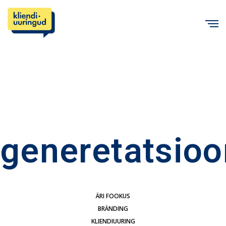
C
generetatsioo
ÄRI FOOKUS
BRÄNDING
KLIENDIUURING