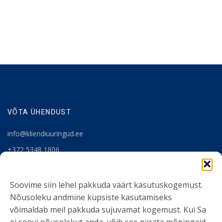
VÕTA ÜHENDUST
info@kliendiuuringud.ee
+372 5348 1806
KASULIK INFO
Soovime siin lehel pakkuda väärt kasutuskogemust.
Nõusoleku andmine küpsiste kasutamiseks
Teenused
võimaldab meil pakkuda sujuvamat kogemust. Kui Sa
Tööriistad