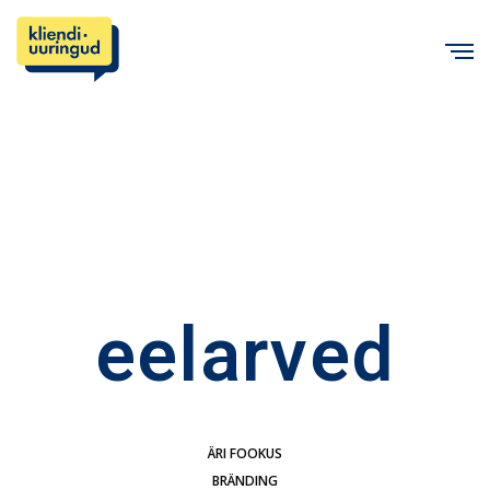
C
eelarved
ÄRI FOOKUS
BRÄNDING