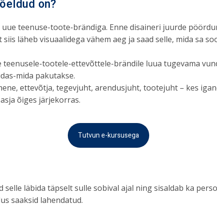
mõeldud on?
lla uue teenuse-toote-brändiga. Enne disaineri juurde pöördu
 siis läheb visuaalidega vähem aeg ja saad selle, mida sa so
e teenusele-tootele-ettevõttele-brändile luua tugevama vun
idas-mida pakutakse.
mene, ettevõtja, tegevjuht, arendusjuht, tootejuht – kes igane
asja õiges järjekorras.
Tutvun e-kursusega
d selle läbida täpselt sulle sobival ajal ning sisaldab ka per
dus saaksid lahendatud.