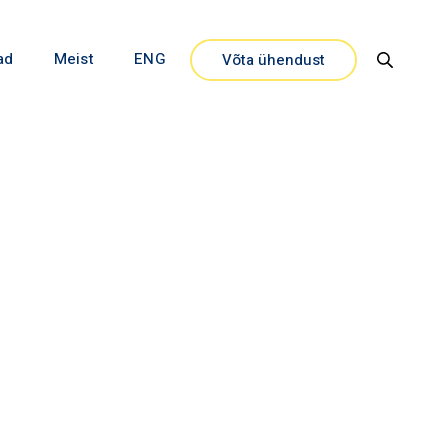
ad
Meist
ENG
Võta ühendust
Close