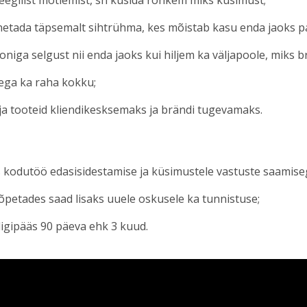
õnetada täpsemalt sihtrühma, kes mõistab kasu enda jaoks p
iga selgust nii enda jaoks kui hiljem ka väljapoole, miks 
lega ka raha kokku;
ja tooteid kliendikesksemaks ja brändi tugevamaks.
 kodutöö edasisidestamise ja küsimustele vastuste saamiseg
petades saad lisaks uuele oskusele ka tunnistuse;
 ligipääs 90 päeva ehk 3 kuud.