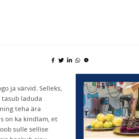
go ja värvid. Selleks,
, tasub laduda
ning teha ära
s on ka kindlam, et
oob sulle sellise