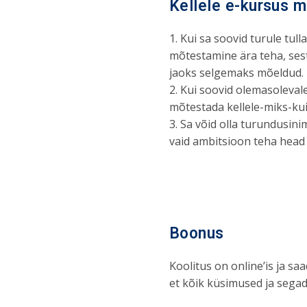
Kellele e-kursus 
1. Kui sa soovid turule tu
mõtestamine ära teha, sest
jaoks selgemaks mõeldud.
2. Kui soovid olemasoleval
mõtestada kellele-miks-ku
3. Sa võid olla turundusini
vaid ambitsioon teha head 
Boonus
Koolitus on online’is ja saa
et kõik küsimused ja sega