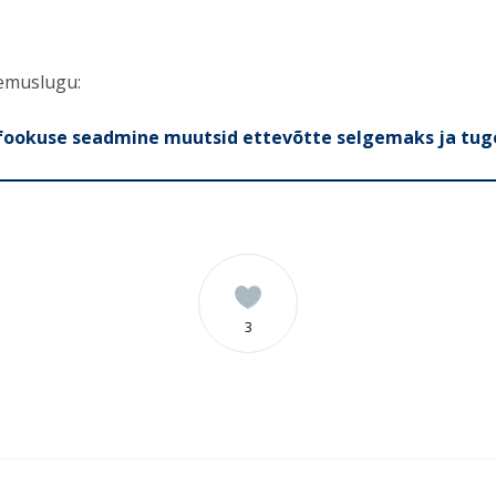
gemuslugu:
a fookuse seadmine muutsid ettevõtte selgemaks ja tug
3