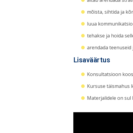
mõista, sihtida ja k
luua kommunikatsioon
tehakse ja hoida sel
arendada teenuseid 
Lisaväärtus
Konsultatsioon koos
Kursuse täismahus lõ
Materjalidele on sul