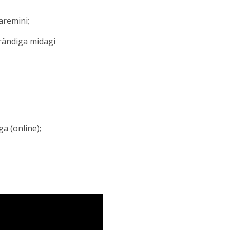
aremini;
brändiga midagi
a (online);