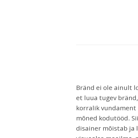
Bränd ei ole ainult lo
et luua tugev bränd
korralik vundament 
mõned kodutööd. Sii
disainer mõistab ja l