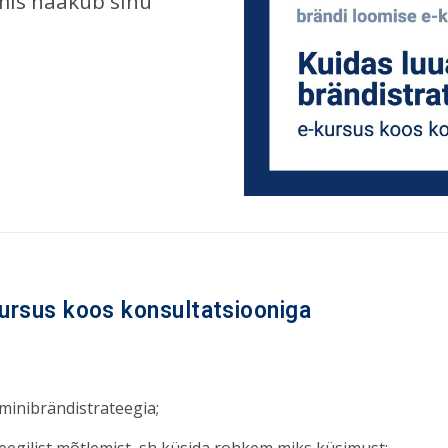
mis haakub sinu
ursus koos konsultatsiooniga
minibrändistrateegia;
eegilist mõtlemist, sh küsida rohkem miks küsimust;