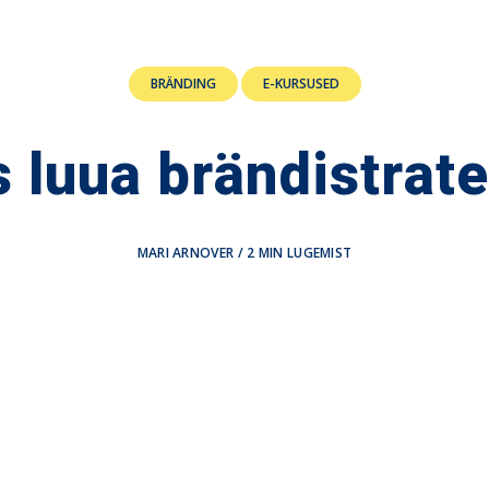
BRÄNDING
E-KURSUSED
 luua brändistrat
MARI ARNOVER
/
2
MIN LUGEMIST