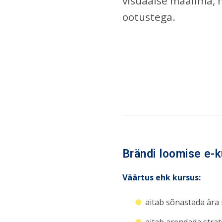
visuaalse maailma, 
ootustega.
Brändi loomise e-k
Väärtus ehk kursus:
aitab sõnastada ära 
aitab arendada strat