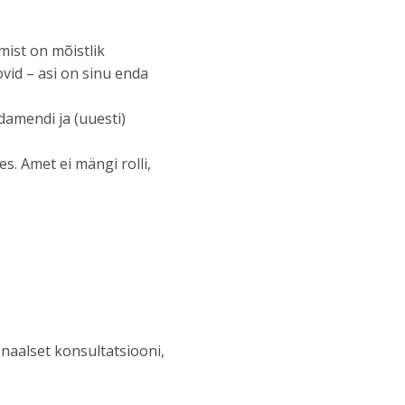
mist on mõistlik
ovid – asi on sinu enda
damendi ja (uuesti)
s. Amet ei mängi rolli,
sonaalset konsultatsiooni,