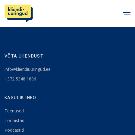
C
VÕTA ÜHENDUST
info@kliendiuuringud.ee
+372 5348 1806
KASULIK INFO
Teenused
Tööriistad
Podcastid