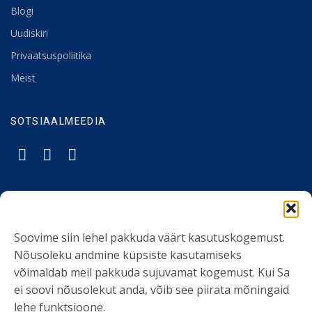
Blogi
Uudiskiri
Privaatsuspoliitika
Meist
SOTSIAALMEEDIA
LIITU UUDISKIRJAGA
Soovime siin lehel pakkuda väärt kasutuskogemust.
Ole kursis meie tegemistega. Peame kinni
Nõusoleku andmine küpsiste kasutamiseks
privaatsuspoliitikast
ja ei spämmi.
võimaldab meil pakkuda sujuvamat kogemust. Kui Sa
ei soovi nõusolekut anda, võib see piirata mõningaid
lehe funktsioone.