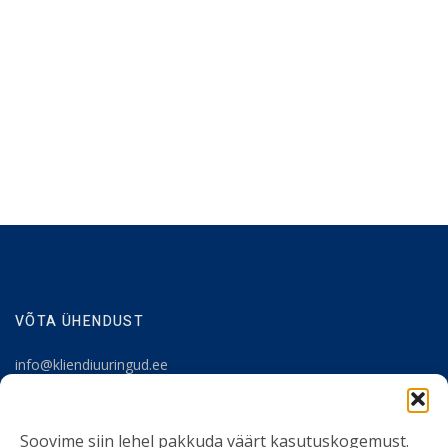
VÕTA ÜHENDUST
info@kliendiuuringud.ee
+372 5348 1806
Soovime siin lehel pakkuda väärt kasutuskogemust.