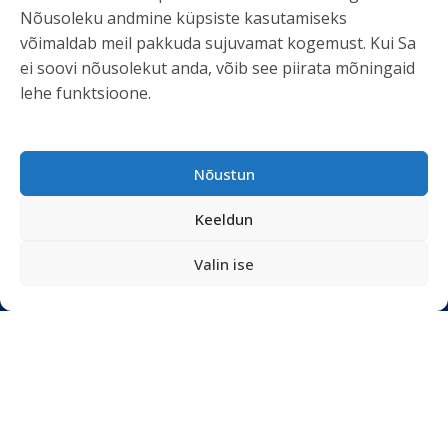
KASULIK INFO
Nõusoleku andmine küpsiste kasutamiseks
võimaldab meil pakkuda sujuvamat kogemust. Kui Sa
Teenused
ei soovi nõusolekut anda, võib see piirata mõningaid
Tööriistad
lehe funktsioone.
Podcastid
Blogi
Nõustun
Uudiskiri
Privaatsuspoliitika
Keeldun
Meist
Valin ise
SOTSIAALMEEDIA