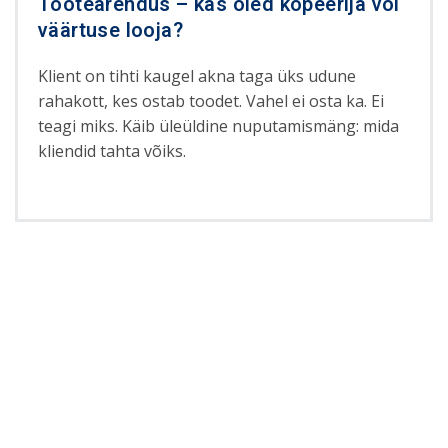
Tootearendus – kas oled kopeerija või
väärtuse looja?
Klient on tihti kaugel akna taga üks udune
rahakott, kes ostab toodet. Vahel ei osta ka. Ei
teagi miks. Käib üleüldine nuputamismäng: mida
kliendid tahta võiks.