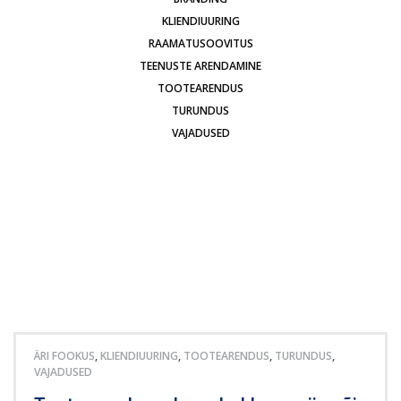
KLIENDIUURING
RAAMATUSOOVITUS
TEENUSTE ARENDAMINE
TOOTEARENDUS
TURUNDUS
VAJADUSED
ÄRI FOOKUS
,
KLIENDIUURING
,
TOOTEARENDUS
,
TURUNDUS
,
VAJADUSED